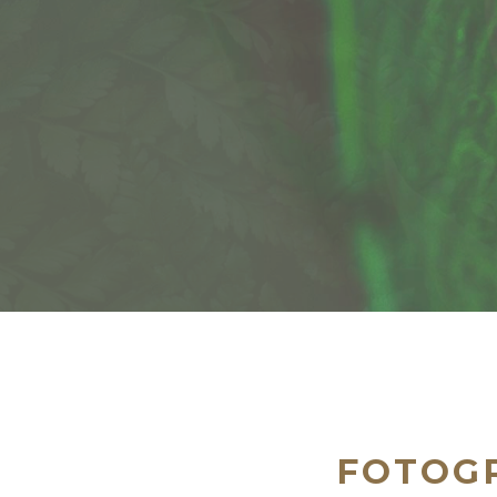
Street
Retratos De Comida
Retratos De Flores
Street
FOTOGR