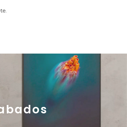
te.
cabados