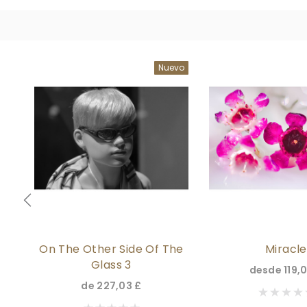
vo
Nuevo
he
On The Other Side Of The
Miracle
Glass 3
desde
119,
de
227,03 £