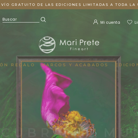
NVÍO GRATUITO DE LAS EDICIONES LIMITADAS A TODA LA 
Mi cuenta
L
IÓN REGALO
MARCOS Y ACABADOS
EDICIO
SCUBRA EL MU
de una nueva perspectiva con la fotografía artística de Mari P