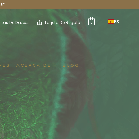
UE
ES
0
istas De Deseos
Tarjeta De Regalo
NES
ACERCA DE
BLOG
NDO
rete