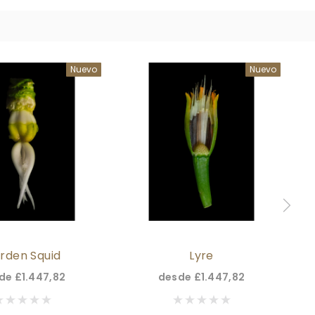
Nuevo
Nuevo
rden Squid
Lyre
sde
£1.447,82
desde
£1.447,82