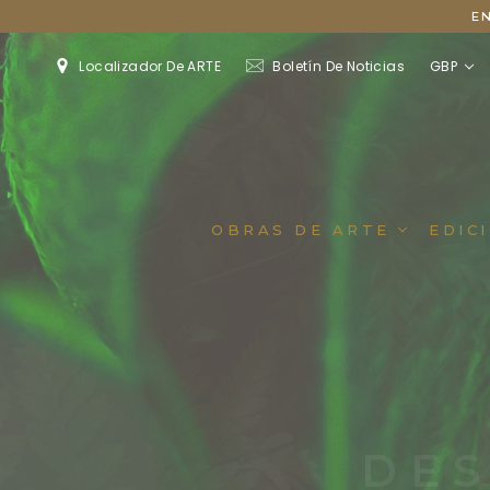
E
GBP
Localizador De ARTE
Boletín De Noticias
OBRAS DE ARTE
EDIC
DE
des
Retratos De Flores