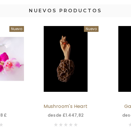
NUEVOS PRODUCTOS
Nuevo
Nuevo
Mushroom's Heart
Ga
08 £
desde
£1.447,82
de