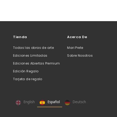
Street
Retratos De Comida
Retratos De Flores
Street
Tienda
Acerca De
Todas las obras de arte
Mari Prete
Ediciones Limitadas
Sobre Nosotros
Ediciones Abiertas Premium
Edición Regalo
Tarjeta de regalo
English
Español
Deutsch