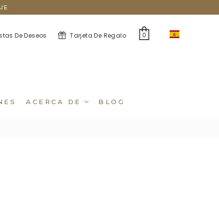
UE
ES
0
istas De Deseos
Tarjeta De Regalo
NES
ACERCA DE
BLOG