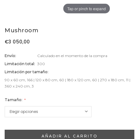
Tap or pinch to expand
Tap or pinch to expand
Mushroom
€3 050,00
Envío:
Calculado en el momento de la compra
Limitación total:
300
Limitación por tamaño:
90 x 60 cm, 166 | 120 x 80 cm, 60 | 180 x 120 cm, 60 | 270 x 180 cm, 11 |
360 x 240 cm, 3
Tamaño:
Stock
Actual: