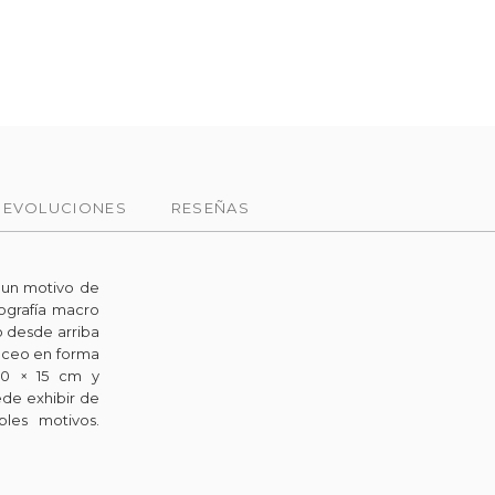
DEVOLUCIONES
RESEÑAS
un motivo de
ografía macro
o desde arriba
láceo en forma
20 × 15 cm y
de exhibir de
ples motivos.