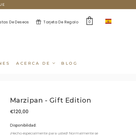
UE
ES
0
istas De Deseos
Tarjeta De Regalo
NES
ACERCA DE
BLOG
Marzipan - Gift Edition
€120,00
Disponibilidad:
¡Hecho especialmente para usted! Normalmente se