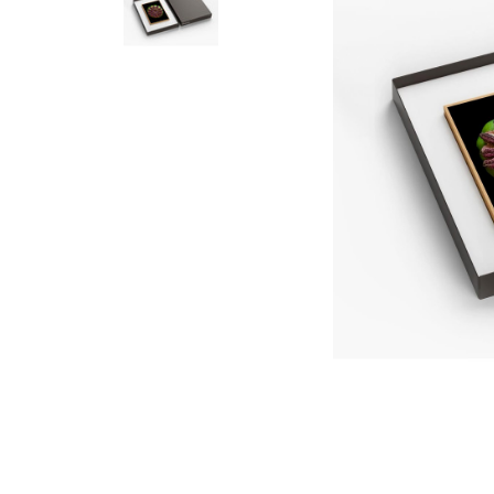
Street
Retratos De Comida
Retratos De Flores
Street