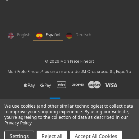
English
Español
Deutsch
© 2026 Mari Prete Fineart
Mari Prete Fineart® es una marca de
JM Crossroad SL, España
We use cookies (and other similar technologies) to collect data
to improve your shopping experience.
By using our website,
you're agreeing to the collection of data as described in our
Privacy Policy
.
Información
Términos y
Política de
Protección de
Política de
|
|
|
|
Settings
Reject all
Accept All Cookies
legal
condiciones
privacidad
datos
cookies