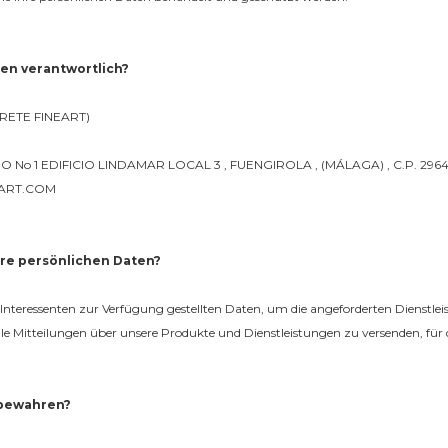
ten verantwortlich?
RETE FINEART)
NO No 1 EDIFICIO LINDAMAR LOCAL 3 , FUENGIROLA , (MÁLAGA) , C.P. 2964
EART.COM
hre persönlichen Daten?
teressenten zur Verfügung gestellten Daten, um die angeforderten Dienstlei
e Mitteilungen über unsere Produkte und Dienstleistungen zu versenden, für
fbewahren?