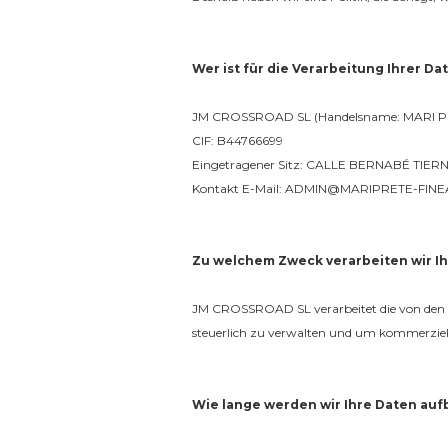
Blumenporträts
Street
Lebensmittel-Porträts
Blumenporträts
Wer ist für die Verarbeitung Ihrer Da
Street
JM CROSSROAD SL (Handelsname: MARI P
CIF: B44766699
Eingetragener Sitz: CALLE BERNABÉ TIER
Kontakt E-Mail: ADMIN@MARIPRETE-FIN
Zu welchem Zweck verarbeiten wir I
JM CROSSROAD SL verarbeitet die von den In
steuerlich zu verwalten und um kommerziell
Wie lange werden wir Ihre Daten au