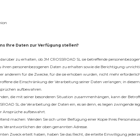
nion
ns Ihre Daten zur Verfügung stellen?
g darüber zu erhalten, ob JM CROSSROAD SL sie betreffende personenbezogene
 ihren personenbezogenen Daten zu erhalten sowie die Berichtigung unrichti
 anderem für die Zwecke, für die sie erhoben wurden, nicht mehr erforderlich
fene die Einschränkung der Verarbeitung seiner Daten verlangen; in diesem 
sprüchen aufbewahren.
n, die mit seiner besonderen Situation zusammenhängen, kann der Betroffe
SSROAD SL die Verarbeitung der Daten ein, es sei denn, es liegen zwingende l
r Ansprüche aufbewahrt.
eltend machen: Wenden Sie sich unter Beifügung einer Kopie Ihres Personalaus
des Verantwortlichen der oben genannten Adresse.
ten Zweck erteilt haben, haben Sie das Recht, die erteilte Einwilligung jederze