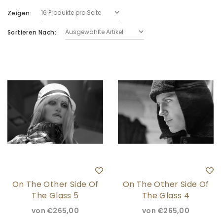
Zeigen:
Sortieren Nach:
In My Dreams II
Rainer
von
€2 300,00
von
€2 2
On The Other Side Of
On The Other Side Of
The Glass 5
The Glass 4
von
€265,00
von
€265,00