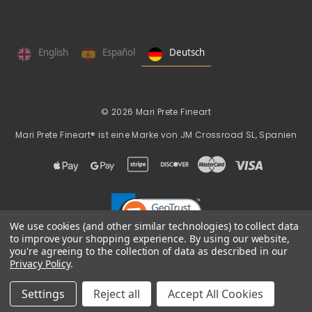
English
Español
Deutsch
© 2026 Mari Prete Fineart
Mari Prete Fineart® ist eine Marke von
JM Crossroad SL, Spanien
We use cookies (and other similar technologies) to collect data
to improve your shopping experience.
By using our website,
you're agreeing to the collection of data as described in our
Privacy Policy
.
Bedingungen
Rechtliche
Cookie
|
|
|
|
und
Datenschutzbestimmungen
Datenschutz
Hinweise
Richtlin
Settings
Reject all
Accept All Cookies
Konditionen